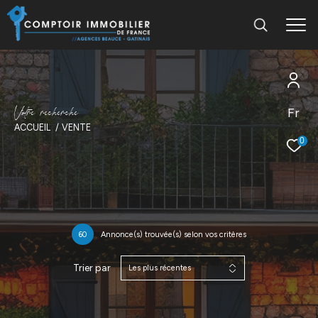
V
o
t
r
e
r
e
c
h
e
r
c
h
e
Fr
ACCUEIL
VENTE
0
60
Annonce(s) trouvée(s) selon vos critères
Trier par
Les plus récentes