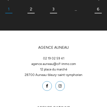
1
2
3
6
...
AGENCE AUNEAU
02 19 02 59 41
agence.auneau@cif-immo.com
12 place du marché
28700
auneau-bleury-saint-symphorien