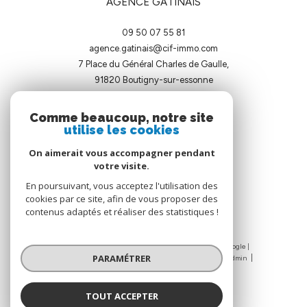
AGENCE GATINAIS
09 50 07 55 81
agence.gatinais@cif-immo.com
7 Place du Général Charles de Gaulle,
91820
boutigny-sur-essonne
Comme beaucoup, notre site
utilise les cookies
On aimerait vous accompagner pendant
votre visite.
ADHÉRENTS
En poursuivant, vous acceptez l'utilisation des
cookies par ce site, afin de vous proposer des
contenus adaptés et réaliser des statistiques !
© 2026 | Tous droits réservés | Traduction powered by Google |
PARAMÉTRER
Nos honoraires
Plan du site
Mentions légales
Admin
Nos liens
Politique RGPD
Cookies
TOUT ACCEPTER