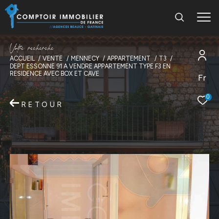
V
o
t
r
e
r
e
c
h
e
r
c
h
e
ACCUEIL
VENTE
MENNECY
APPARTEMENT
T3
DEPT ESSONNE 91 A VENDRE APPARTEMENT TYPE F3 EN
RESIDENCE AVEC BOX ET CAVE
Fr
0
RETOUR