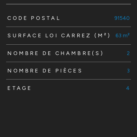
TRAD_ZEPHYR_Caracteristique
TRAD_ZEPHYR_Valeurs
CODE POSTAL
91540
SURFACE LOI CARREZ (M²)
63 m²
NOMBRE DE CHAMBRE(S)
2
NOMBRE DE PIÈCES
3
ETAGE
4