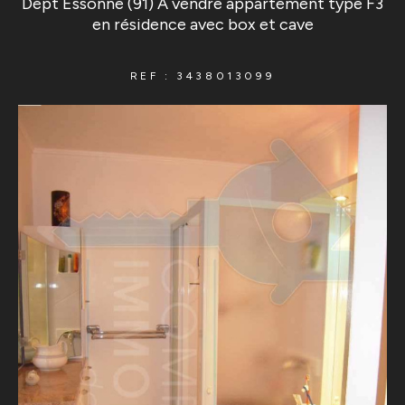
Dépt Essonne (91) A vendre appartement type F3
en résidence avec box et cave
REF : 3438013099