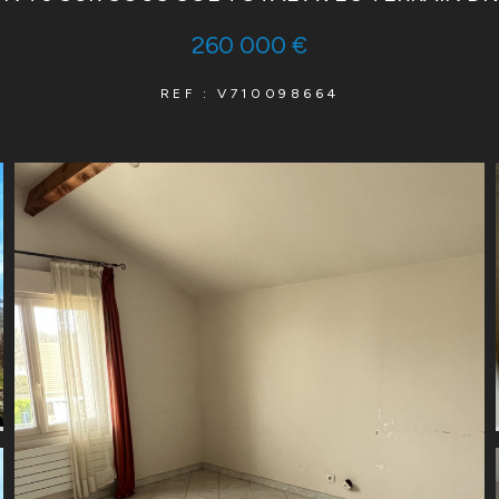
260 000 €
REF : V710098664