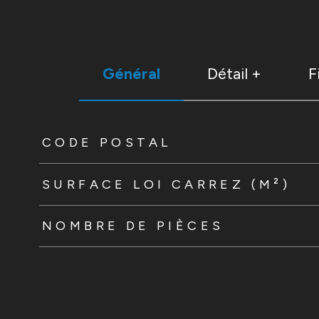
Général
Détail +
F
TRAD_ZEPHYR_Caracteristique
TRAD_ZEPHYR_Valeur
CODE POSTAL
SURFACE LOI CARREZ (M²)
NOMBRE DE PIÈCES