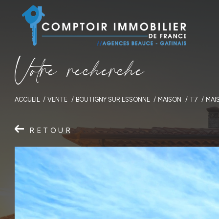
V
o
t
r
e
r
e
c
h
e
r
c
h
e
ACCUEIL
VENTE
BOUTIGNY SUR ESSONNE
MAISON
T7
MAI
RETOUR