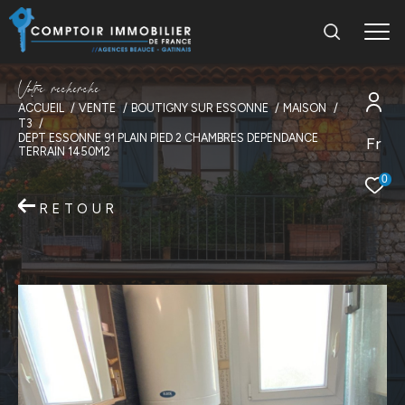
V
o
t
r
e
r
e
c
h
e
r
c
h
e
ACCUEIL
VENTE
BOUTIGNY SUR ESSONNE
MAISON
T3
DEPT ESSONNE 91 PLAIN PIED 2 CHAMBRES DEPENDANCE
Fr
TERRAIN 1450M2
0
RETOUR