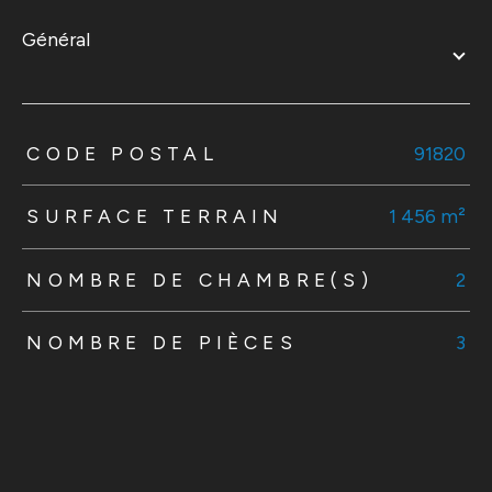
général
TRAD_ZEPHYR_Caracteristique
TRAD_ZEPHYR_Valeurs
CODE POSTAL
91820
SURFACE TERRAIN
1 456 m²
NOMBRE DE CHAMBRE(S)
2
NOMBRE DE PIÈCES
3