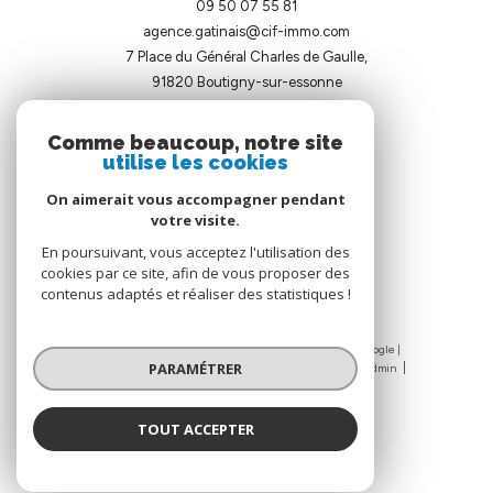
09 50 07 55 81
agence.gatinais@cif-immo.com
7 Place du Général Charles de Gaulle,
91820
boutigny-sur-essonne
Comme beaucoup, notre site
utilise les cookies
On aimerait vous accompagner pendant
votre visite.
ADHÉRENTS
En poursuivant, vous acceptez l'utilisation des
cookies par ce site, afin de vous proposer des
contenus adaptés et réaliser des statistiques !
© 2026 | Tous droits réservés | Traduction powered by Google |
PARAMÉTRER
Nos honoraires
Plan du site
Mentions légales
Admin
Nos liens
Politique RGPD
Cookies
TOUT ACCEPTER