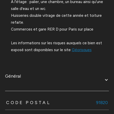
A l'étage : palier, une chambre, un bureau ainsi qu'une
salle d'eau et un wc.
Huisseries double vitrage de cette année et toiture
refaite.
Commerces et gare RER D pour Paris sur place
Les informations sur les risques auxquels ce bien est
exposé sont disponibles sur le site
Géorisques
général
TRAD_ZEPHYR_Caracteristique
TRAD_ZEPHYR_Valeurs
CODE POSTAL
91820