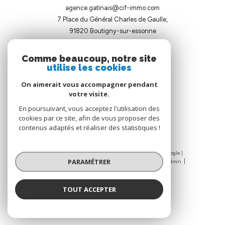
agence.gatinais@cif-immo.com
7 Place du Général Charles de Gaulle,
91820
boutigny-sur-essonne
Comme beaucoup, notre site
utilise les cookies
On aimerait vous accompagner pendant
votre visite.
ADHÉRENTS
En poursuivant, vous acceptez l'utilisation des
cookies par ce site, afin de vous proposer des
contenus adaptés et réaliser des statistiques !
© 2026 | Tous droits réservés | Traduction powered by Google |
PARAMÉTRER
Nos honoraires
Plan du site
Mentions légales
Admin
Nos liens
Politique RGPD
Cookies
TOUT ACCEPTER