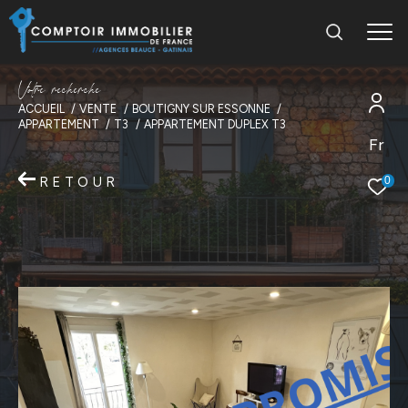
V
o
t
r
e
r
e
c
h
e
r
c
h
e
ACCUEIL
VENTE
BOUTIGNY SUR ESSONNE
APPARTEMENT
T3
APPARTEMENT DUPLEX T3
Fr
RETOUR
0