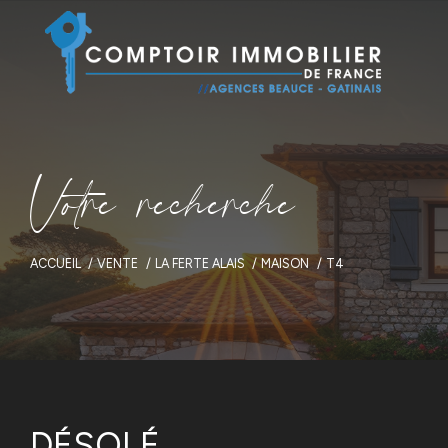
V
o
t
r
e
r
e
c
h
e
r
c
h
e
ACCUEIL
VENTE
LA FERTE ALAIS
MAISON
T4
DÉSOLÉ