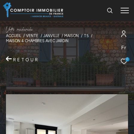
V
o
t
r
e
r
e
c
h
e
r
c
h
e
ACCUEIL
VENTE
JANVILLE
MAISON
T5
MAISON 4 CHAMBRES AVEC JARDIN
Fr
RETOUR
0