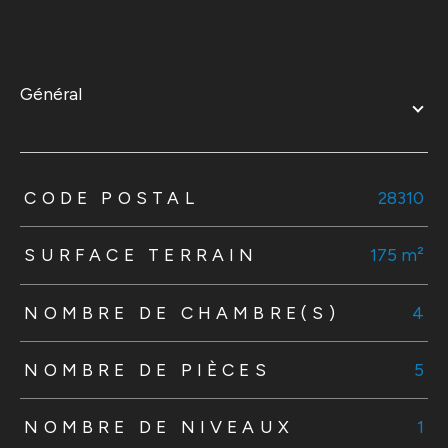
général
TRAD_ZEPHYR_Caracteristique
TRAD_ZEPHYR_Valeurs
CODE POSTAL
28310
SURFACE TERRAIN
175 m²
NOMBRE DE CHAMBRE(S)
4
NOMBRE DE PIÈCES
5
NOMBRE DE NIVEAUX
1