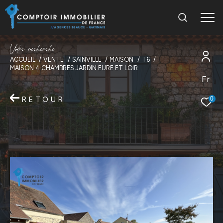
V
o
t
r
e
r
e
c
h
e
r
c
h
e
ACCUEIL
VENTE
SAINVILLE
MAISON
T6
MAISON 4 CHAMBRES JARDIN EURE ET LOIR
Fr
RETOUR
0