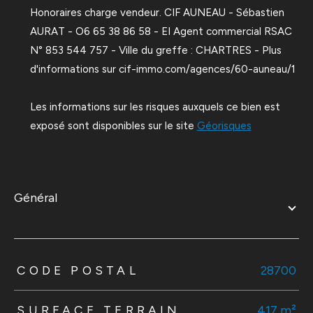
Honoraires charge vendeur. CIF AUNEAU - Sébastien
AURAT - O6 65 38 86 58 - EI Agent commercial RSAC
N° 853 544 757 - Ville du greffe : CHARTRES - Plus
d'informations sur cif-immo.com/agences/60-auneau/1
Les informations sur les risques auxquels ce bien est
exposé sont disponibles sur le site
Géorisques
général
TRAD_ZEPHYR_Caracteristique
TRAD_ZEPHYR_Valeurs
CODE POSTAL
28700
SURFACE TERRAIN
417 m²