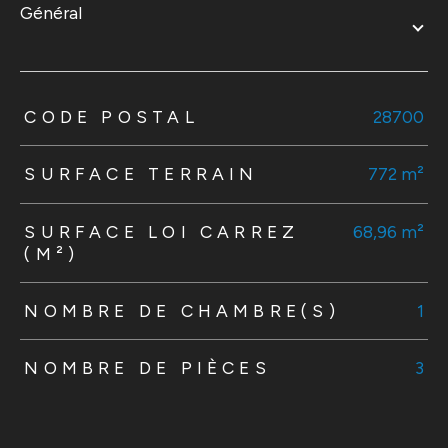
général
TRAD_ZEPHYR_Caracteristique
TRAD_ZEPHYR_Valeurs
CODE POSTAL
28700
SURFACE TERRAIN
772 m²
SURFACE LOI CARREZ
68,96 m²
(M²)
NOMBRE DE CHAMBRE(S)
1
NOMBRE DE PIÈCES
3