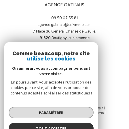
AGENCE GATINAIS
09 50 07 55 81
agence.gatinais@cif-immo.com
7 Place du Général Charles de Gaulle,
91820
boutigny-sur-essonne
Comme beaucoup, notre site
utilise les cookies
On aimerait vous accompagner pendant
votre visite.
ADHÉRENTS
En poursuivant, vous acceptez l'utilisation des
cookies par ce site, afin de vous proposer des
contenus adaptés et réaliser des statistiques !
© 2026 | Tous droits réservés | Traduction powered by Google |
PARAMÉTRER
Nos honoraires
Plan du site
Mentions légales
Admin
Nos liens
Politique RGPD
Cookies
TOUT ACCEPTER