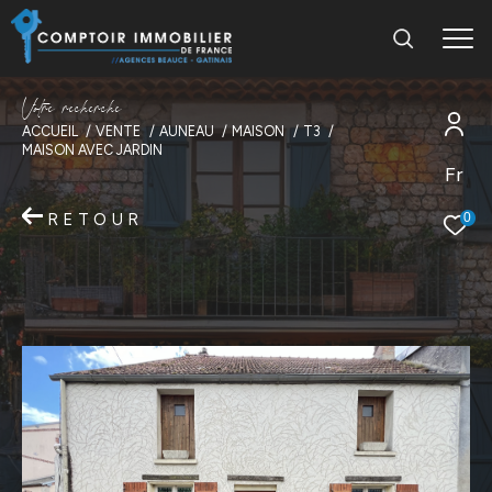
V
o
t
r
e
r
e
c
h
e
r
c
h
e
ACCUEIL
VENTE
AUNEAU
MAISON
T3
MAISON AVEC JARDIN
Fr
RETOUR
0