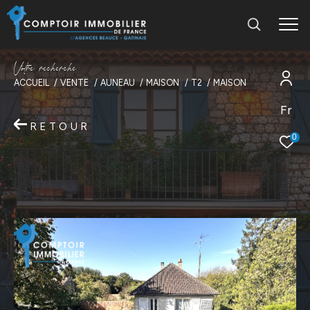
V
o
t
r
e
r
e
c
h
e
r
c
h
e
ACCUEIL
VENTE
AUNEAU
MAISON
T2
MAISON
Fr
RETOUR
0