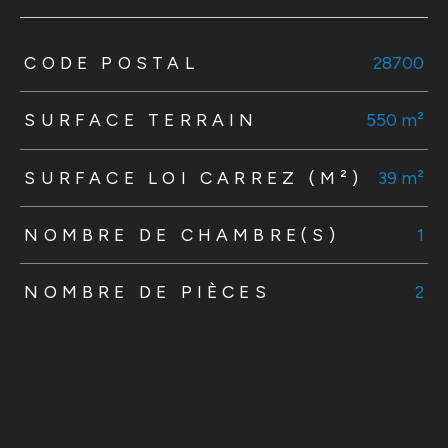
TRAD_ZEPHYR_Caracteristique
TRAD_ZEPHYR_Valeurs
CODE POSTAL
28700
SURFACE TERRAIN
550 m²
SURFACE LOI CARREZ (M²)
39 m²
NOMBRE DE CHAMBRE(S)
1
NOMBRE DE PIÈCES
2