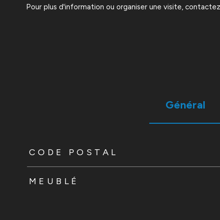
Pour plus d'information ou organiser une visite, contacte
Général
TRAD_ZEPHYR_Caracteristique
TRAD_ZEPHYR_Valeur
CODE POSTAL
MEUBLÉ