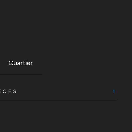
Quartier
ÈCES
1