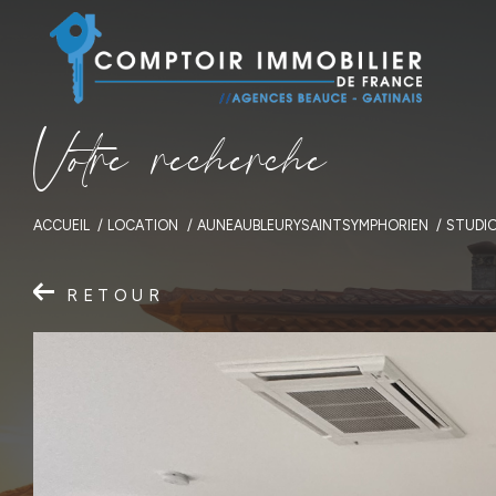
V
o
t
r
e
r
e
c
h
e
r
c
h
e
ACCUEIL
LOCATION
AUNEAUBLEURYSAINTSYMPHORIEN
STUDI
RETOUR