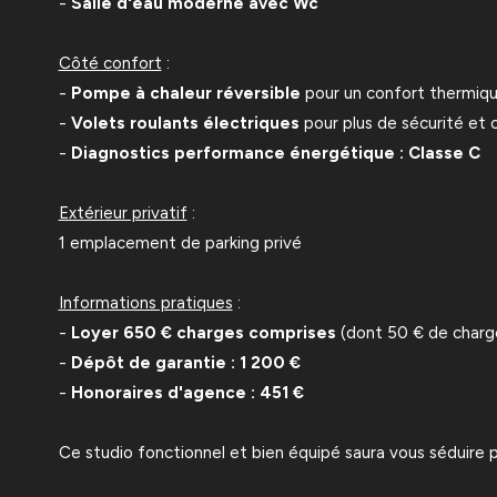
-
Salle d'eau moderne avec Wc
Côté confort
:
-
Pompe à chaleur réversible
pour un confort thermiqu
-
Volets roulants électriques
pour plus de sécurité et 
-
Diagnostics performance énergétique : Classe C
Extérieur privatif
:
1 emplacement de parking privé
Informations pratiques
:
-
Loyer 650 € charges comprises
(dont 50 € de charg
-
Dépôt de garantie : 1 200 €
-
Honoraires d'agence : 451 €
Ce studio fonctionnel et bien équipé saura vous séduire pa